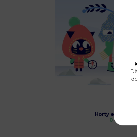
Dè
do
Horty et Mahau
0 km