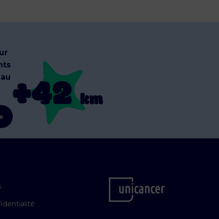
ur
nts
 au
re
s
identialité