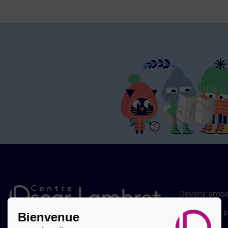
Devenir amba
Les éditions 
Bienvenue