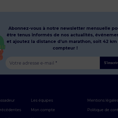
Abonnez-vous à notre newsletter mensuelle po
être tenus informés de nos actualités, événeme
et ajoutez la distance d’un marathon, soit 42 km
compteur !
Votre adresse e-mail *
S'inscri
ssadeur
Les équipes
Mentions légale
précédentes
Mon compte
Politique de conf