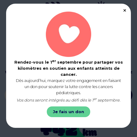
er
Rendez-vous le 1
septembre pour partager vos
Abonnez-vous à notre newsletter mensuelle pour être
kilomètres en soutien aux enfants atteints de
tenus informés de nos actualités, événements et ajoutez
cancer.
la distance d’un marathon, soit 42 km au compteur !
Dès aujourd’hui, marquez votre engagement en faisant
un don pour soutenir la lutte contre les cancers
pédiatriques.
Votre adresse e-mail *
S'inscrire
er
Vos dons seront intégrés au défi dès le 1
septembre.
Je fais un don