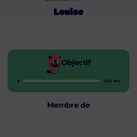
Louise
Objectif
0
200 km
Membre de