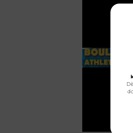
Dè
do