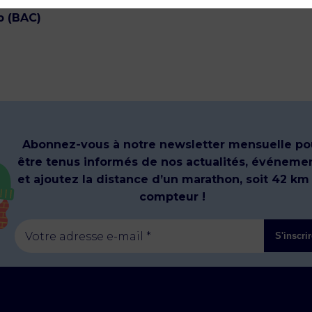
b (BAC)
Abonnez-vous à notre newsletter mensuelle po
être tenus informés de nos actualités, événeme
et ajoutez la distance d’un marathon, soit 42 km
compteur !
Votre adresse e-mail *
S'inscri