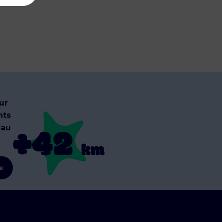
ur
nts
 au
re