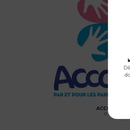
Dè
do
ACCOLADE
0 km