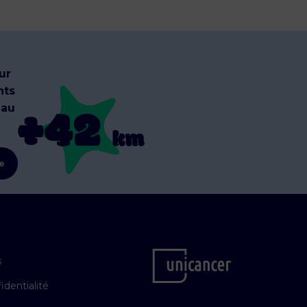
ur
nts
 au
re
s
identialité