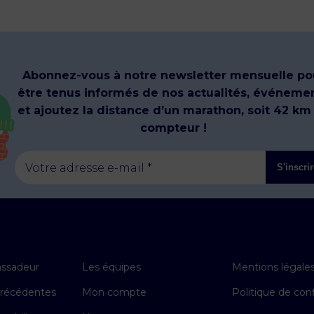
Abonnez-vous à notre newsletter mensuelle po
être tenus informés de nos actualités, événeme
et ajoutez la distance d’un marathon, soit 42 km
compteur !
Votre adresse e-mail *
S'inscri
ssadeur
Les équipes
Mentions légale
précédentes
Mon compte
Politique de conf