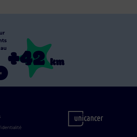
ur
nts
 au
re
s
identialité