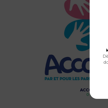
Dè
do
ACCOLADE
0 km