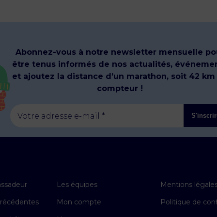
Abonnez-vous à notre newsletter mensuelle po
être tenus informés de nos actualités, événeme
et ajoutez la distance d’un marathon, soit 42 km
compteur !
Votre adresse e-mail *
S'inscri
ssadeur
Les équipes
Mentions légale
précédentes
Mon compte
Politique de conf