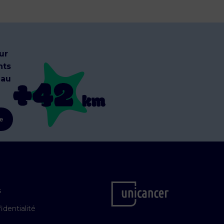
ur
nts
 au
re
s
identialité