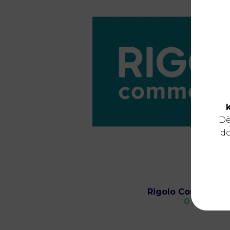
Dè
do
Rigolo Comme La 
0 km