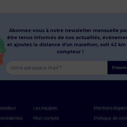
Abonnez-vous à notre newsletter mensuelle po
être tenus informés de nos actualités, événeme
et ajoutez la distance d’un marathon, soit 42 km
compteur !
Votre adresse e-mail *
S'inscri
ssadeur
Les équipes
Mentions légale
précédentes
Mon compte
Politique de conf