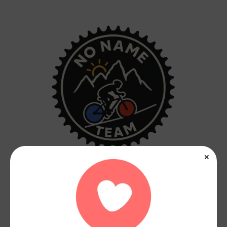
Team No_N@me
0 km