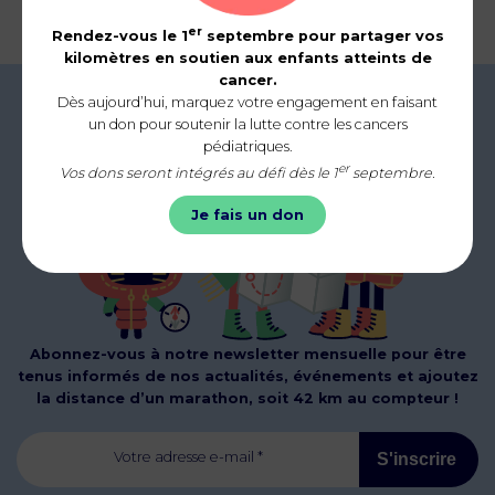
er
Rendez-vous le 1
septembre pour partager vos
kilomètres en soutien aux enfants atteints de
cancer.
Dès aujourd’hui, marquez votre engagement en faisant
un don pour soutenir la lutte contre les cancers
pédiatriques.
er
Vos dons seront intégrés au défi dès le 1
septembre.
Je fais un don
Abonnez-vous à notre newsletter mensuelle pour être
tenus informés de nos actualités, événements et ajoutez
la distance d’un marathon, soit 42 km au compteur !
Votre adresse e-mail *
S'inscrire