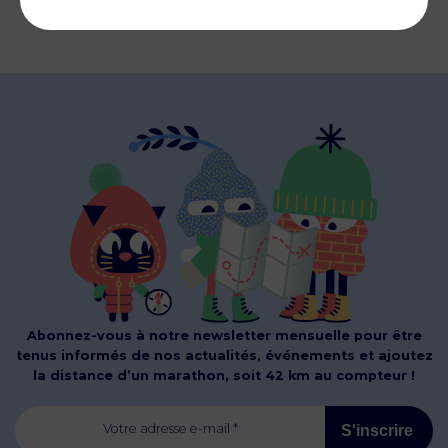
Abonnez-vous à notre newsletter mensuelle pour être
tenus informés de nos actualités, événements et ajoutez
la distance d’un marathon, soit 42 km au compteur !
Votre adresse e-mail *
S'inscrire