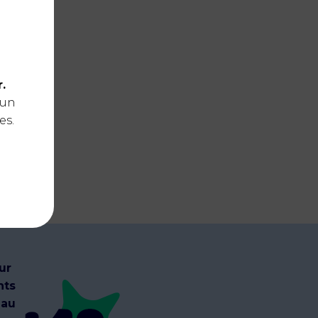
.
 un
es.
ur
nts
 au