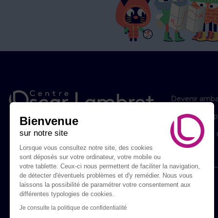
Devenir amba
Les éditions 
Bienvenue
sur notre site
Le Centre se 
Lorsque vous consultez notre site, des cookies
sont déposés sur votre ordinateur, votre mobile ou
votre tablette. Ceux-ci nous permettent de faciliter la navigation,
de détecter d'éventuels problèmes et d'y remédier. Nous vous
laissons la possibilité de paramétrer votre consentement aux
différentes typologies de cookies.
Je consulte la politique de confidentialité