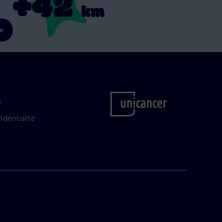
re
s
identialité