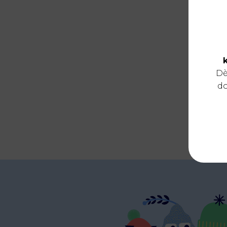
Dè
do