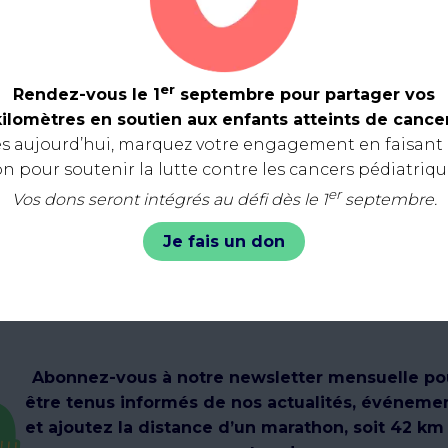
er
Rendez-vous le 1
septembre pour partager vos
kilomètres en soutien aux enfants atteints de cancer
s aujourd’hui, marquez votre engagement en faisant
n pour soutenir la lutte contre les cancers pédiatriqu
0 km
er
Vos dons seront intégrés au défi dès le 1
septembre.
Caroline
Cultur’zic
Je fais un don
Abonnez-vous à notre newsletter mensuelle po
être tenus informés de nos actualités, événeme
et ajoutez la distance d’un marathon, soit 42 km