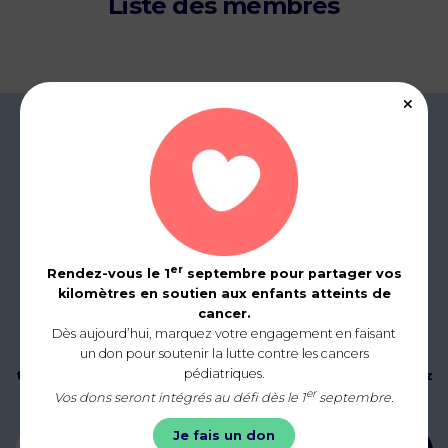
Liste des membres
er
Rendez-vous le 1
septembre pour partager vos
kilomètres en soutien aux enfants atteints de
cancer.
Dès aujourd’hui, marquez votre engagement en faisant
un don pour soutenir la lutte contre les cancers
Abonnez-vous à notre newsletter mensuelle pour être
pédiatriques.
tenus informés de nos actualités, événements et ajoutez
er
la distance d’un marathon, soit 42 km au compteur !
Vos dons seront intégrés au défi dès le 1
septembre.
Je fais un don